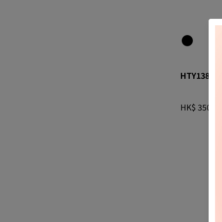
HTY138 
HTY138
HK$ 350.00