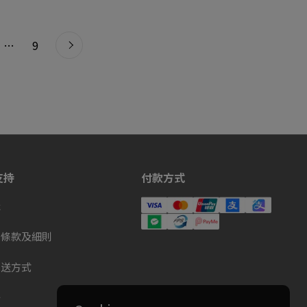
下一步
e
page
…
page
9
支持
付款方式
址
物條款及細則
配送方式
全