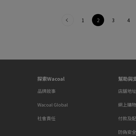
page
1
page
2
page
3
pag
4
上一步
探索Wacoal
幫助與
品牌故事
店舖地
Wacoal Global
網上購
社會責任
付款及
防偽安