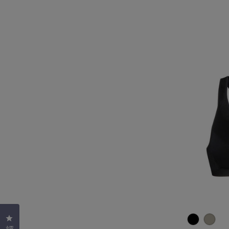
按一下以開啟評價對話方塊
HTY007 
HTY0