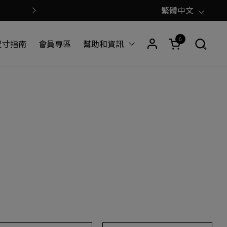
語言
繁體中文
【公告】 澳門八佰伴門市營運模式
下一步
0
開啟購物車
尺寸指南
會員專區
幫助和資訊