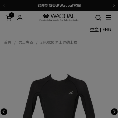
跳至內容
歡迎到訪香港Wacoal官網
上一步
0
開啟購物車
開啟
中文
|
ENG
首頁
/
男士專區
/
ZHO020 男士運動上衣
上一張投影片