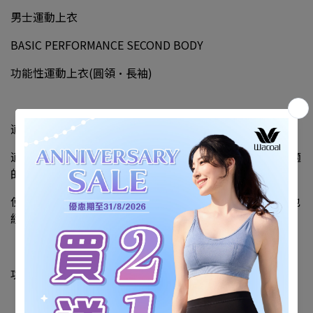
男士運動上衣
BASIC PERFORMANCE SECOND BODY
功能性運動上衣(圓領・長袖)
適合慢跑、訓練等各種運動。
適度的穿著壓力抑制皮膚、脂肪和肌肉的晃動，減輕不舒適
的壓迫感，讓您更自由地活動。
使用具有優異彈性的材料，不妨礙身體的活動。縫製設計也
經過巧妙的考慮，追求舒適的活動性。
功能特點
根據身體部位的穿著壓力設計