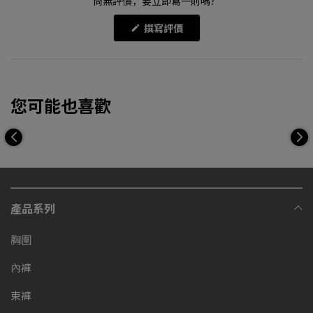
尚無評價，要立即寫一則嗎？
(在
撰寫評價
新
視
窗
開
啟)
您可能也喜歡
產品系列
胸圍
內褲
束褲