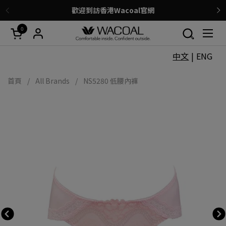
跳至內容
歡迎到訪香港Wacoal官網
上一步
0
開啟購物車
開啟
中文
|
ENG
首頁
/
All Brands
/
NS5280 低腰內褲
上一張投影片