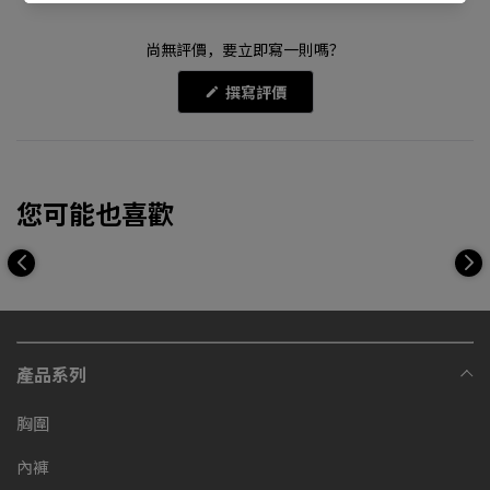
尚無評價，要立即寫一則嗎？
(在
撰寫評價
新
視
窗
開
啟)
您可能也喜歡
產品系列
胸圍
內褲