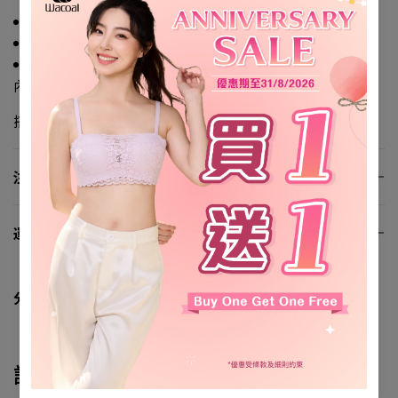
13CM 低腰款式
後片彈性纖維素材，易於清洗
後裾小條蕾絲穿著無痕
內褲: NS5280
搭配胸圍: NB5080
注意事項
運費資訊
分享
評論